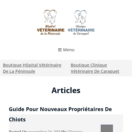
HÔPITAL VÉTÉRINAIRE DE LA PÉNINSULE
Menu
Boutique Hôpital Vétérinaire
Boutique Clinique
De La Péninsule
Vétérinaire De Caraquet
Articles
Articles
Guide Pour Nouveaux Propriétaires De
Chiots
Posted
Posted On
Novembre 24, 2024
By
Clinique