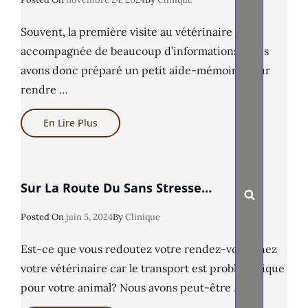
On
Souvent, la première visite au vétérinaire est
accompagnée de beaucoup d’informations, nous
avons donc préparé un petit aide-mémoire pour
rendre …
Guide
En Lire Plus
Pour
Nouveaux
Propriétaires
De
Chiots
Sur La Route Du Sans Stresse…
Search
Posted
Posted On
Juin 5, 2024
By
Clinique
On
Est-ce que vous redoutez votre rendez-vous chez
votre vétérinaire car le transport est problématique
pour votre animal? Nous avons peut-être …