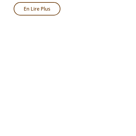
Sur
En Lire Plus
La
Route
Du
Sans
Stresse…