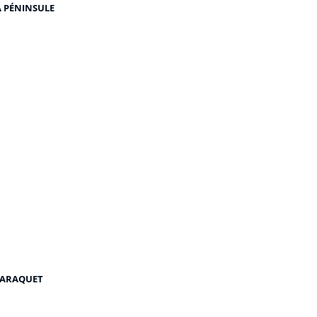
A PÉNINSULE
cebook
 CARAQUET