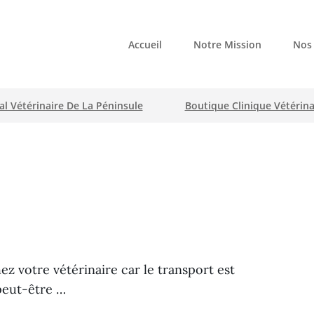
Accueil
Notre Mission
Nos 
NAIRE DE LA PÉNINSULE
l Vétérinaire De La Péninsule
Boutique Clinique Vétérin
z votre vétérinaire car le transport est
peut-être …